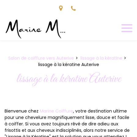
Panneau de gestion des cookies
Salon de coiffure vers Auterive
lissage à la kératine
lissage à la kératine Auterive
lissage à la kératine Auterive
Bienvenue chez
Marine Coiffure
, votre destination ultime
pour une chevelure magnifiquement lisse, douce et facile
à coiffer. Si vous avez toujours rêvé de dire adieu aux
frisottis et aux cheveux indisciplinés, alors notre service de
"Lissage à la Kératine" est la solution que vous attendiez !