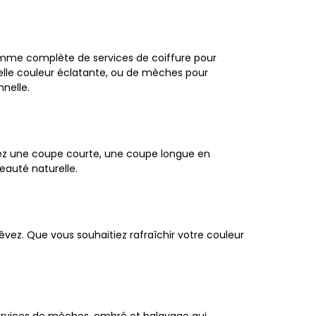
mme complète de services de coiffure pour
elle couleur éclatante, ou de mèches pour
nnelle.
iez une coupe courte, une coupe longue en
eauté naturelle.
êvez. Que vous souhaitiez rafraîchir votre couleur
s services de mèches, ombré et balayage qui