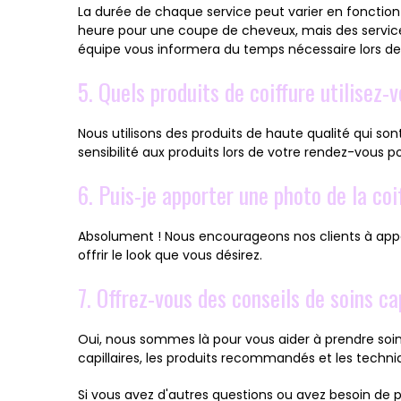
La durée de chaque service peut varier en fonction
heure pour une coupe de cheveux, mais des services
équipe vous informera du temps nécessaire lors de 
5. Quels produits de coiffure utilisez-
Nous utilisons des produits de haute qualité qui so
sensibilité aux produits lors de votre rendez-vous po
6. Puis-je apporter une photo de la coi
Absolument ! Nous encourageons nos clients à appor
offrir le look que vous désirez.
7. Offrez-vous des conseils de soins cap
Oui, nous sommes là pour vous aider à prendre soin
capillaires, les produits recommandés et les techni
Si vous avez d'autres questions ou avez besoin de p